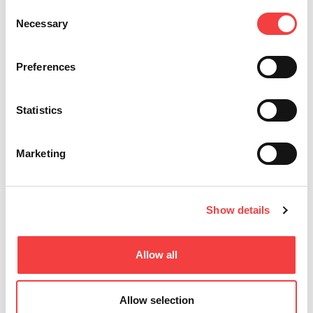
Consent
Necessary
Selection
Preferences
Statistics
Keyline S.p.A.
Via Camillo Bianchi, 2
Marketing
31015 Conegliano (TV) Italy
T
. +39 0438 202511
F
. +39 0438 202520
Show details
E
.
info@keyline.it
Allow all
Allow selection