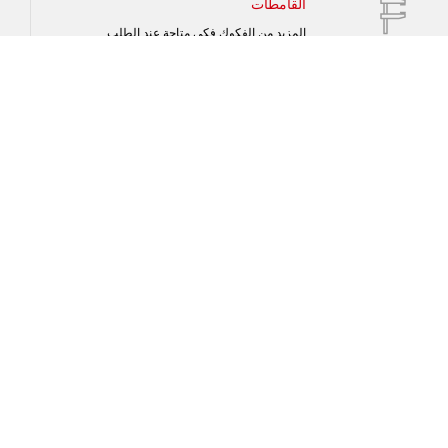
القامطات
المزيد من الفكوك فكي متاحة عند الطلب
محرك
غير متزامن; 0.15KW
الحركة/المحاور
2 محور
الوزن
12,5 كجم
أداة الرسم
نهاية صلبة
سرعة مقطع التفريز