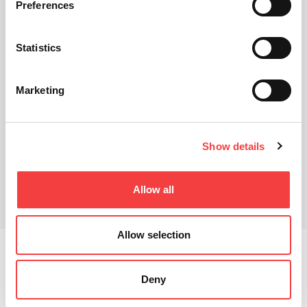
Preferences
Statistics
Marketing
Show details
استمارة البيانات التقنية
المنتجات المرتبطة
Allow all
تنزيلات
Allow selection
أن Arcadia هي الماكينة الجديدة من كي لاين ويمكن
استخدامها لخفض المفاتيح الأنبوبية وهي من العديد من
Deny
العلامات التجارية، وذلك بفضل الانتشار الواسع لهذا النوع
الجديد من آلة التقطيع الرئيسية للمفاتيح الأنبوبية حيث إنها