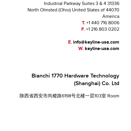
31336 Industrial Parkway Suites 3 & 4
44070 North Olmsted (Ohio) United States of
America
T.
+1 440 716 8006
F.
+1 216 803 0202
E.
info@keyline-usa.com
W.
keyline-usa.com
Bianchi 1770 Hardware Technology
(Shanghai) Co. Ltd
陕西省西安市尚稷路6198号北楼一层103室 Room
103, 1st Floor North Building No. 6198 Shangji Road,
Weiyang District,
710018 Xi’an (Shaanxi) P.R. China
T.
+86 181 1615 3939