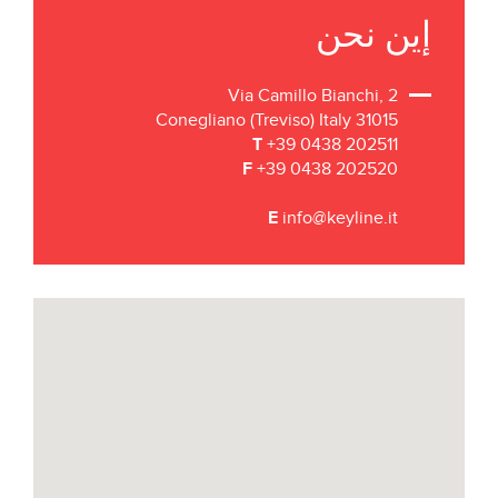
إين نحن
Via Camillo Bianchi, 2
31015 Conegliano (Treviso) Italy
T
+39 0438 202511
F
+39 0438 202520
E
info@keyline.it