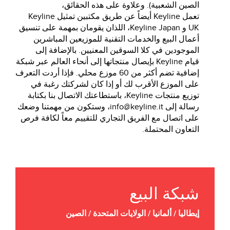
الصين الشعبية). وعلاوة على هذه الحقائق،
تعمل Keyline أيضاً عن طريق مكتبين تمثيل Keyline
UK و Keyline Japan، اللذان يقومان بمهمة على تنسيق
أعمال البيع والخدمات التقنية للموزيعين المباشرين
الموجودين في كلا السوقين المعنيين. بالإضافة إلى
قيام Keyline بإيصال منتجاتها إلى أنحاء العالم عبر شبكة
إضافية تضم أكثر من 60 موزع محلي. فإذا أردت التعرف
على الموزع الأقرب لك أو إذا كان لشركتك رغبة في
توزيع منتجات Keyline، باستطاعتك الاتصال بنا بكتابة
رسالة إلى
info@keyline.it
، وستكون من مهمتنا وضعك
على اتصال مع الفريق التجاري للتقييم معاً لكافة فرص
التعاون المحتملة.
شبكة البيع
إيطاليا / ألمانيا / الولايات المتحدة / الصين