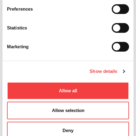
Preferences
Rimani aggiornato
Statistics
Marketing
Show details
01 luglio 2026
Allow all
AGGIORNAMENTO DEL SOFTWARE
I
LIGER: VERSIONE 4.17.0 CON...
Allow selection
Deny