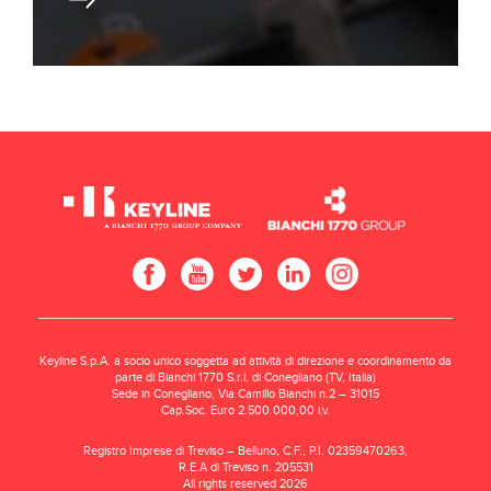
Keyline S.p.A. a socio unico soggetta ad attività di direzione e coordinamento da
parte di Bianchi 1770 S.r.l. di Conegliano (TV, Italia)
Sede in Conegliano, Via Camillo Bianchi n.2 – 31015
Cap.Soc. Euro 2.500.000,00 i.v.
Registro Imprese di Treviso – Belluno, C.F., P.I. 02359470263,
R.E.A di Treviso n. 205531
All rights reserved 2026