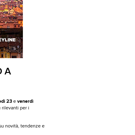
KIT
 A
edì 23
e
venerdì
rilevanti per i
su novità, tendenze e