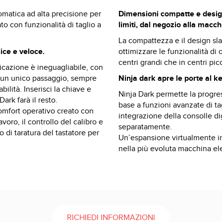
omatica ad alta precisione per
Dimensioni compatte e desig
to con funzionalità di taglio a
limiti, dal negozio alla macch
La compattezza e il design sl
ice e veloce.
ottimizzare le funzionalità di 
centri grandi che in centri picc
licazione è ineguagliabile, con
in un unico passaggio, sempre
Ninja dark apre le porte al k
ilità. Inserisci la chiave e
Ninja Dark permette la progres
ark farà il resto.
base a funzioni avanzate di ta
omfort operativo creato con
integrazione della consolle di
avoro, il controllo del calibro e
separatamente.
 di taratura del tastatore per
Un’espansione virtualmente in
nella più evoluta macchina ele
RICHIEDI INFORMAZIONI