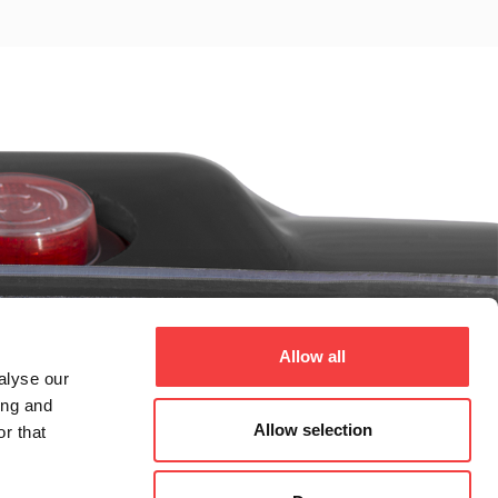
Allow all
alyse our
ing and
Allow selection
r that