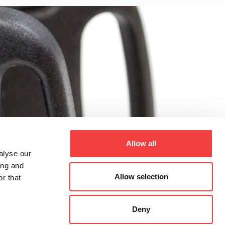
Allow all
alyse our
ing and
Allow selection
r that
Deny