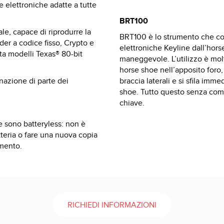
e elettroniche adatte a tutte
BRT100
ale, capace di riprodurre la
BRT100 è lo strumento che co
der a codice fisso, Crypto e
elettroniche Keyline dall’hor
sta modelli Texas® 80-bit
maneggevole. L’utilizzo è molt
horse shoe nell’apposito foro,
onazione di parte dei
braccia laterali e si sfila imm
shoe. Tutto questo senza comp
chiave.
ne sono batteryless: non è
tteria o fare una nuova copia
imento.
RICHIEDI INFORMAZIONI