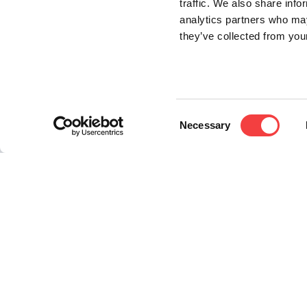
traffic. We also share info
analytics partners who may
they’ve collected from your
Consent
Necessary
Selection