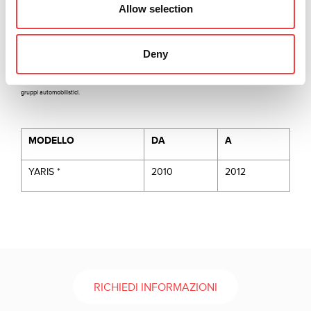
Il nuovo kit di avviamento di emergenza. È costituito
Allow selection
dal dispositivo TK100UN e dalla chiave meccanica
TRY22P.
Deny
*Disponibile solo per alcuni allestimenti.
Tutti i marchi e i marchi di fabbrica qui pubblicati sono di esclusiva proprietà delle rispettive case o
gruppi automobilistici.
MODELLO
DA
A
YARIS *
2010
2012
RICHIEDI INFORMAZIONI