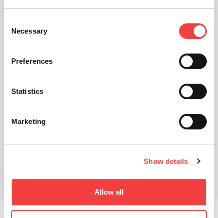
Consent
Necessary
Selection
Preferences
Statistics
Marketing
Show details
Prodotti correlati
Downloads
Allow all