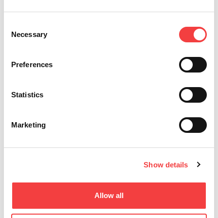
Consent
Necessary
Selection
Preferences
Statistics
Keyline S.p.A.
Marketing
Via Camillo Bianchi, 2
31015 Conegliano (TV) Italy
T
. +39 0438 202511
Show details
F
. +39 0438 202520
E
.
info@keyline.it
Allow all