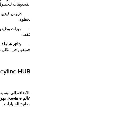
الفيديوهات للحصول
·
دروس فيديو 
بخطوة.
·
ميزات وظيفية
فقط.
·
وثائق شاملة:
إ
جميعهم في مكان واح
Keyline HUB: بوابة الدخول إلى عالم ine
بالإضافة إلى تبسيط إدا
عالم Keyline.
فهو ح
مفاتيح السيارات.