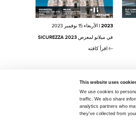
2023 |
الأربعاء 15 نوفمبر 2023
في ميلانو لمعرض SICUREZZA 2023
اقرأ كافته
This website uses cookie
We use cookies to personal
traffic. We also share info
analytics partners who may
they’ve collected from your
Registro Imprese di Treviso – Belluno, C.F., P.I. 02359470263,
R.E.A di Treviso n. 205531