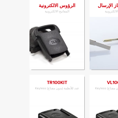
از الإرسال
الرؤوس الالكترونية
لالكترونية
المفاتيح الالكترونية
إلى المنتج
الانتقال إلى المنتج
TR100KIT
VL10
اح) Keyless
عدد للأنظمة (بدون مفتاح) Keyless