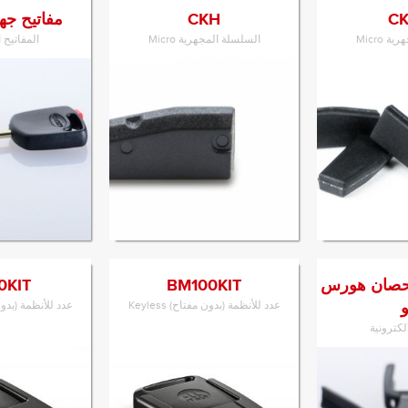
CK
CKH
مفاتيح جه
 Micro
السلسلة المجهرية Micro
المفاتيح ا
ى المنتج
الانتقال إلى المنتج
الانتقال 
الحصان هورس
BM100KIT
0KIT
عدد للأنظمة (بدون مفتاح) Keyless
عدد للأنظمة (بدون مفت
الكترونية