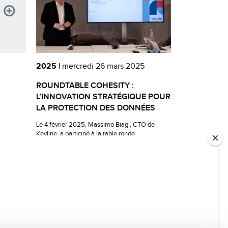
2025 |
mercredi 26 mars 2025
ROUNDTABLE COHESITY :
L’INNOVATION STRATÉGIQUE POUR
LA PROTECTION DES DONNÉES
Le 4 février 2025, Massimo Biagi, CTO de
Keyline, a participé à la table ronde
« Accélérer...
Tout lire
6
7
8
...
35
36
»