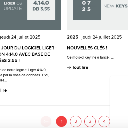
jeudi 24 juillet 2025
2025 |
jeudi 24 juillet 2025
 JOUR DU LOGICIEL LIGER :
NOUVELLES CLÉS !
N 4.14.0 AVEC BASE DE
Ce mois-ci Keyline a lancé : ...
ES 3.55 !
Tout lire
 de notre logiciel Liger 4.14.0,
e par la base de données 3.55,
es...
lire
«
1
2
3
4
5