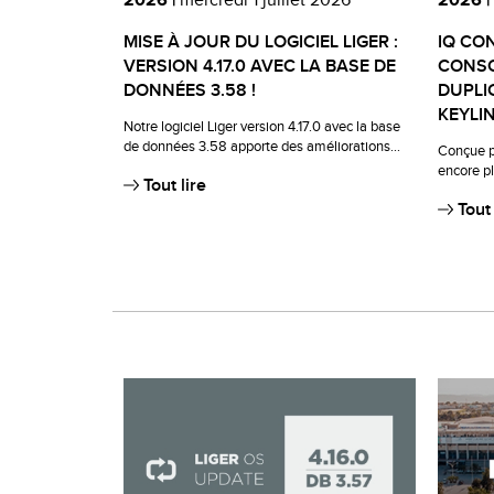
2026 |
mercredi 1 juillet 2026
2026 |
MISE À JOUR DU LOGICIEL LIGER :
IQ CO
VERSION 4.17.0 AVEC LA BASE DE
CONSO
DONNÉES 3.58 !
DUPLI
KEYLI
Notre logiciel Liger version 4.17.0 avec la base
de données 3.58 apporte des améliorations...
Conçue po
encore plu
Tout lire
Tout 