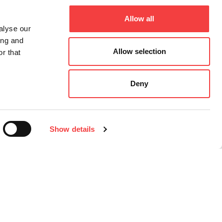
Allow all
alyse our
ing and
Allow selection
r that
Deny
Show details