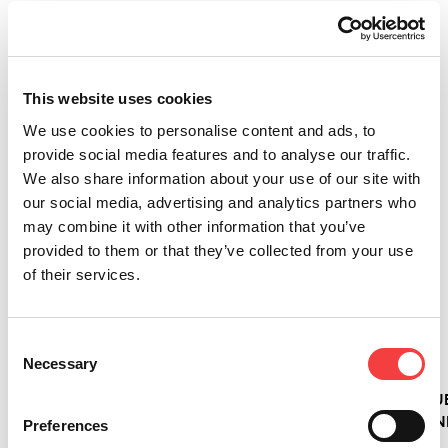
Autres infos que nous vous suggérons
This website uses cookies
We use cookies to personalise content and ads, to
provide social media features and to analyse our traffic.
We also share information about your use of our site with
2026 |
2026 |
2026 |
2026 |
our social media, advertising and analytics partners who
mercredi
mercredi
mercredi
mercredi
may combine it with other information that you’ve
1 juillet
1 juillet
1 juillet
1 juillet
provided to them or that they’ve collected from your use
2026
2026
2026
2026
of their services.
MISE À
IQ
NOUVELLES
VERSA
JOUR
CONSOLE
CLÉS !
SE
DU
: LA
RENOUVELLE
Consent
Tout
LOGICIEL
NOUVELLE
: LA
Necessary
Selection
lire
LIGER :
CONSOLE
MACHINE
VERSION
POUR
ÉLECTRONIQU
4.17.0
LES
PROFESSIONN
Preferences
AVEC LA
MACHINES
DE