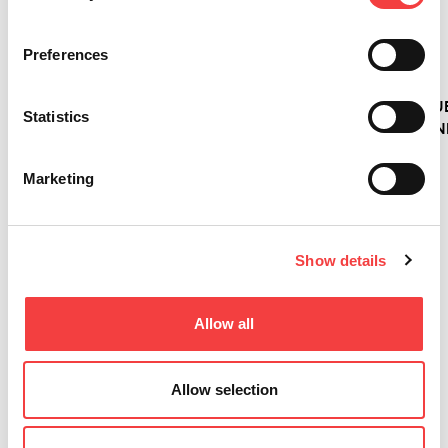
JOUR
CONSOLE
CLÉS !
SE
DU
: LA
RENOUVELLE
Preferences
Tout
LOGICIEL
NOUVELLE
: LA
lire
LIGER :
CONSOLE
MACHINE
VERSION
POUR
ÉLECTRONIQU
Statistics
4.17.0
LES
PROFESSIONN
AVEC LA
MACHINES
DE
BASE DE
DE
DUPLICATION
Marketing
DONNÉES
DUPLICATION
ÉVOLUE
3.58 !
ÉLECTRONIQUE
AVEC LA
KEYLINE
NOUVELLE
Tout
Show details
IQ
lire
Tout
CONSOLE
lire
Tout
Allow all
lire
Allow selection