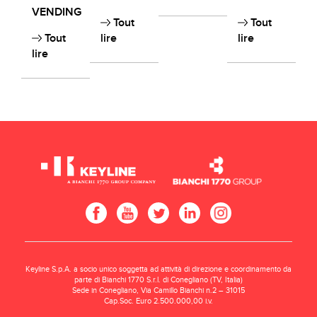
VENDING
Tout
Tout
Tout
lire
lire
lire
Keyline S.p.A. a socio unico soggetta ad attività di direzione e coordinamento da
parte di Bianchi 1770 S.r.l. di Conegliano (TV, Italia)
Sede in Conegliano, Via Camillo Bianchi n.2 – 31015
Cap.Soc. Euro 2.500.000,00 i.v.