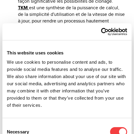
façon significative les possibilités de clonage.
TKM
est une synthèse de la puissance de calcul,
de la simplicité d'utilisation et de la vitesse de mise
à jour, pour rendre un processus hautement
technologique simple immédiat !
This website uses cookies
We use cookies to personalise content and ads, to
Autres infos que nous vous suggérons
provide social media features and to analyse our traffic.
We also share information about your use of our site with
our social media, advertising and analytics partners who
may combine it with other information that you’ve
provided to them or that they’ve collected from your use
2026 |
2026 |
2026 |
2026 |
of their services.
mercredi
mercredi
mercredi
mercredi
1 juillet
1 juillet
1 juillet
1 juillet
2026
2026
2026
2026
Consent
Necessary
MISE À
IQ
NOUVELLES
VERSA
Selection