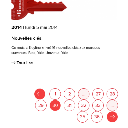
2014 |
lundi 5 mai 2014
Nouvelles clés!
Ce mois-ci Keyline a livré 16 nouvelles clés aux marques
suivantes: Best, Yale, Universal-Yale,...
Tout lire
«
1
2
...
27
28
29
30
31
32
33
...
35
36
»