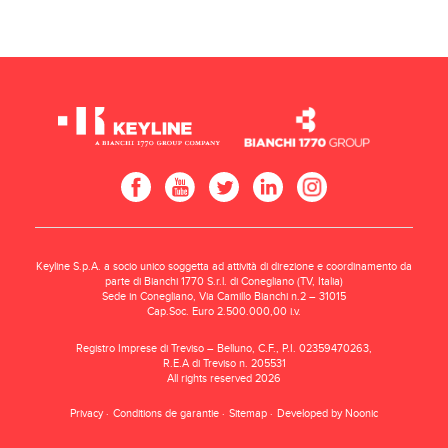
Keyline S.p.A. a socio unico soggetta ad attività di direzione e coordinamento da
parte di Bianchi 1770 S.r.l. di Conegliano (TV, Italia)
Sede in Conegliano, Via Camillo Bianchi n.2 – 31015
Cap.Soc. Euro 2.500.000,00 i.v.
Registro Imprese di Treviso – Belluno, C.F., P.I. 02359470263,
R.E.A di Treviso n. 205531
All rights reserved 2026
Privacy
Conditions de garantie
Sitemap
Developed by Noonic