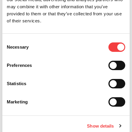
may combine it with other information that you’ve
provided to them or that they’ve collected from your use
of their services.
Consent
Necessary
Selection
Preferences
2014 |
vendredi 23 mai 2014
Statistics
RFD100 | RFD80
Keyline présente pour la premiere fois les modèles RFD100 et
Marketing
RFD80 pour clés Ford. Ce sont des...
Tout lire
Show details