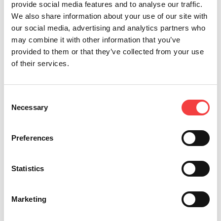
provide social media features and to analyse our traffic.
We also share information about your use of our site with
our social media, advertising and analytics partners who
may combine it with other information that you’ve
provided to them or that they’ve collected from your use
of their services.
*Champs obligatoires
Consent
Necessary
Selection
Je déclare avoir lu les
Envoyer
Preferences
conditions
Je souhaite recevoir des
promotions et des infos sur les
Statistics
produits Keyline
Marketing