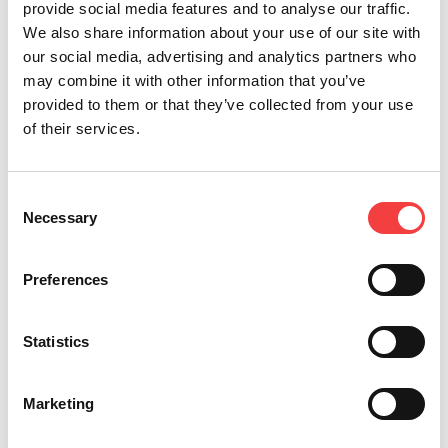
provide social media features and to analyse our traffic.
We also share information about your use of our site with
our social media, advertising and analytics partners who
may combine it with other information that you’ve
provided to them or that they’ve collected from your use
of their services.
*Champs obligatoires
Consent
Necessary
Selection
Je déclare avoir lu les
Envoyer
Preferences
conditions
Je souhaite recevoir des
promotions et des infos sur les
Statistics
produits Keyline
Marketing