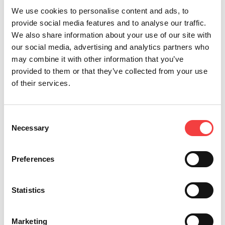
We use cookies to personalise content and ads, to
provide social media features and to analyse our traffic.
We also share information about your use of our site with
our social media, advertising and analytics partners who
may combine it with other information that you’ve
provided to them or that they’ve collected from your use
of their services.
*Champs obligatoires
Consent
Necessary
Je déclare avoir lu les
Selection
Envoyer
conditions
Je souhaite recevoir des
Preferences
promotions et des infos sur les
produits Keyline
Statistics
Marketing