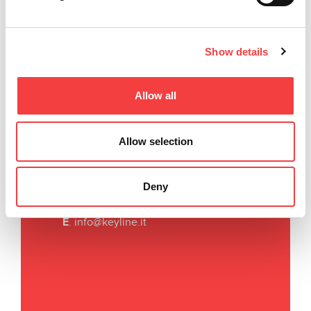
Show details
Allow all
Keyline S.p.A.
Allow selection
Via Camillo Bianchi, 2
31015 Conegliano (TV) Italy
T
. +39 0438 202511
Deny
F
. +39 0438 202520
E
.
info@keyline.it