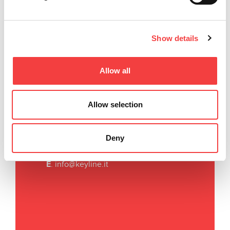
Show details
Allow all
Keyline S.p.A.
Allow selection
Via Camillo Bianchi, 2
31015 Conegliano (TV) Italy
T
. +39 0438 202511
Deny
F
. +39 0438 202520
E
.
info@keyline.it