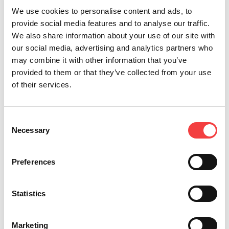
We use cookies to personalise content and ads, to
provide social media features and to analyse our traffic.
We also share information about your use of our site with
our social media, advertising and analytics partners who
may combine it with other information that you’ve
provided to them or that they’ve collected from your use
of their services.
*Champs obligatoires
Consent
Necessary
Je déclare avoir lu les
Selection
Envoyer
conditions
Je souhaite recevoir des
Preferences
promotions et des infos sur les
produits Keyline
Statistics
Marketing