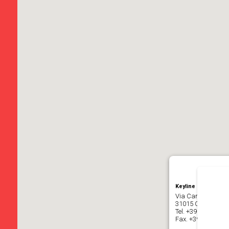
Keyline S.p.a.
Via Camillo Bianch
31015 Conegliano (
Tel.
+39 0438 202
Fax. +39 0438 20