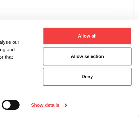
it
.it
Allow all
alyse our
ing and
Allow selection
r that
Deny
Show details