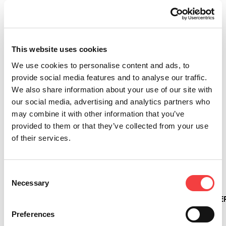
produits lancés en 2012, parmi lesquelles les
reproductrices électroniques Ninja et Sigma Pro,
les reproductrices mécaniques Arcadia et Falcon et
les kits de reproduction des systèmes Keyless
This website uses cookies
BMW et Volvo. Les mots de Marino Arzilli laissent
entendre la passion infinie envers ce groupe
We use cookies to personalise content and ads, to
entrepreneurial qui réinvente quotidiennement le
provide social media features and to analyse our traffic.
secteur de la sécurité en Italie et dans plus de 50
We also share information about your use of our site with
pays dans le monde entier.
our social media, advertising and analytics partners who
may combine it with other information that you’ve
provided to them or that they’ve collected from your use
of their services.
Autres vidéos que nous vous suggérons
Consent
Necessary
Selection
Introducing
GEREZ
COMMENT
COMMENT
New
FACILEMENT
DEMANDER
S’ENREGISTRE
Messenger
VOS
ASSISTANCE
ET
Preferences
- Take it
PRODUITS
TECHNIQUE
ACTIVER