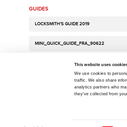
GUIDES
LOCKSMITH'S GUIDE 2019
MINI_QUICK_GUIDE_FRA_90622
This website uses cookie
We use cookies to personal
traffic. We also share info
analytics partners who may
they’ve collected from your
Keyline S.p.A. a socio unico soggetta ad attività di direzione e coordinamen
Conegliano (TV, Italia)
Sede in Conegliano, Via Camillo Bianchi n.2 – 31015
Cap.Soc. Euro 2.500.000,00 i.v.