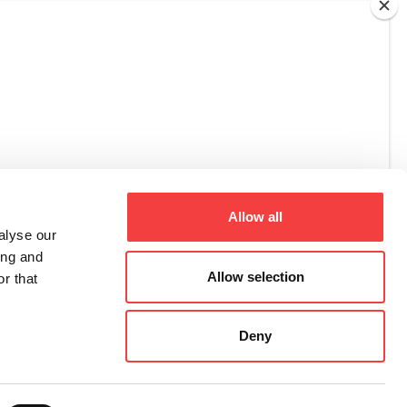
Allow all
alyse our
ing and
Allow selection
r that
Deny
Registro Imprese di Treviso – Belluno, C.F., P.I. 02359470263,
R.E.A di Treviso n. 205531
All rights reserved 2026