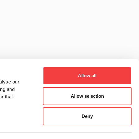
Allow all
alyse our
ing and
Allow selection
r that
Deny