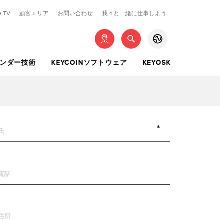
e TV
顧客エリア
お問い合わせ
我々と一緒に仕事しよう
ログイン
ンダー技術
KEYCOINソフトウェア
KEYOSK
EN
IT
DE
ィンプルキー
キー
レスシステム用キット
通貨
KEY READER
棒鍵およびポンプキー
特殊キー
モコン
00KIT
COIN
CAMILLO BIANCHI READER
SIGMA PRO
ARCADIA
​MAVIK
FR
ES
ZH
00KIT
FALCON
RFD100 | RFD80
検索
JP
AE
RU
00KIT
あなたは登録していませんか?
登録
Y100KIT
PT
100KIT
ログイン
VERSAL100KIT
パスワードを取り戻す
00KIT
0KIT
KIT