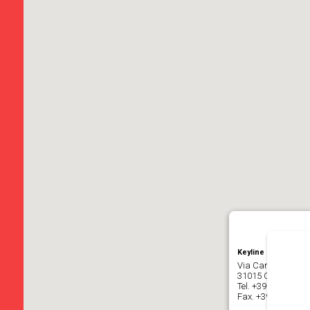
Keyline S.p.a.
Via Camillo Bianch
31015 Conegliano (
Tel.
+39 0438 202
Fax. +39 0438 20