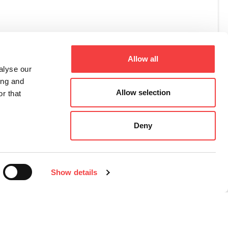
it
.it
Allow all
alyse our
ing and
Allow selection
r that
Deny
Show details