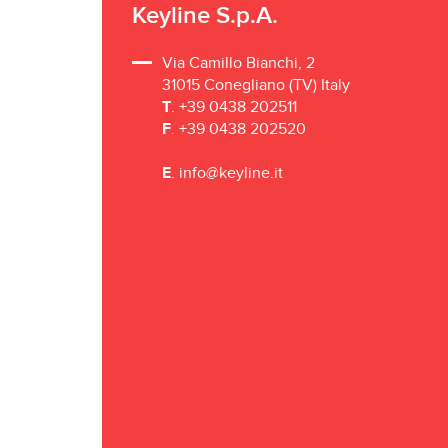
Keyline S.p.A.
Via Camillo Bianchi, 2
31015 Conegliano (TV) Italy
T
. +39 0438 202511
F
. +39 0438 202520
E
.
info@keyline.it