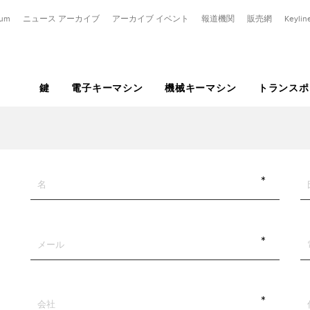
eum
ニュース アーカイブ
アーカイブ イベント
報道機関
販売網
Keylin
鍵
電子キーマシン
機械キーマシン
トランスポ
ーザーキー
ンプルキー
マイクロシリーズ
APPS
カラーおよびファンシーシリーズ
平らなキーおよびディンプルレーザー
レーザー・ディンプル・管状キー用で
電子キー
カスタマイズキー
レーザーおよびデ
棒鍵およびポンプ
キー
仮想
キー
す。
GKM
KEYLINE HUB
ROCK
トランスポンダーキー
マーキング
VERSA
201
BM1
KEY
MESSENGER
T-REX PLUS
ェア
GK100
KEYLINE DUPLICATING TOOL
COLOR
電子ヘッド
レーザー
NINJA VORTEX
202
VL1
NINJA TOTAL
T-REX
CKG
KEYLINE CLONING TOOL
KLITE
ブランクキー
203
TR1
T-REX ADVANCE
CK100
POP
U字ロック
204
KIH
CKH
FANCY
206
TRY
UNI
NS1
Y10
VLM