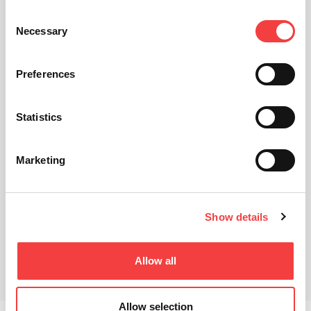
Consent
Necessary
Selection
Preferences
Statistics
Marketing
Show details
ビデオチュートリアル
関連製品
Allow all
ダウンロード
Allow selection