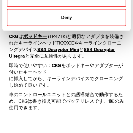
Keyline マイクロシリーズは革新なCKGによって広げ
ました。縮小された新しいカーボンチップは、起亜、
Deny
現代、フォード、トヨタ®車の鍵のTexas ì®80ビットト
ランスポンダーのクローニング能力を向上させます.
CKG
は
ポッドキー
(TR47TK)と適切なアダプタを装備さ
れたキーラインヘッドTKXXGEやキーラインクローニ
ングデバイス
884 Decryptor Mini
と
884 Decryptor
Ultegra
と完全に互換性があります。
即時で使いやすい：
CKG
をポッドキーやアダプターが
付いたキーヘッド
に挿入してから、キーラインデバイスでクローニング
し始めて良いです。
車のコントロールユニットとの誘導結合で動作するた
め、CKGは書き換え可能でバッテリレスです。1回のみ
使用できます。