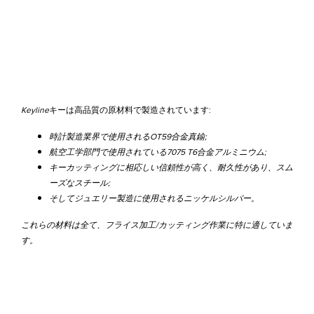
Keyline
キーは高品質の原材料で製造されています:
時計製造業界で使用される
OT59
合金真鍮;
航空工学部門で使用されている7075
T6
合金アルミニウム;
キーカッティングに相応しい信頼性が高く、耐久性があり、スム
ーズなスチール;
そしてジュエリー製造に使用されるニッケルシルバー。
これらの材料は全て、フライス加工/
カッティング作業に特に適していま
す。