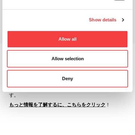
Show details
関連製品
ダウンロード
Allow all
この鍵は特定市場の主役といえます。その用途が限ら
Allow selection
れているにもかかわらず、Keylineは質の高い発想と伝
統的なサービスの効率性によって、新たな価値を加え
ました。あらゆるモデルについて、合鍵およびブラン
Deny
クキーを確実に提供します。市場のリーダー会社とし
て、限定数の製品についても、高品質を提供できま
す。
もっと情報を了解するに、こちらをクリック
！