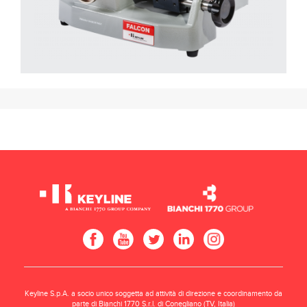
Keyline S.p.A. a socio unico soggetta ad attività di direzione e coordinamento da
parte di Bianchi 1770 S.r.l. di Conegliano (TV, Italia)