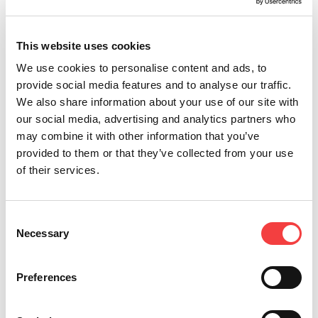
Полный комплект документации:
Удобный
доступ к руководствам, сертификатам и
руководствам — все в одном месте, всегда в
This website uses cookies
вашем распоряжении.
We use cookies to personalise content and ads, to
Keyline HUB: дверь доступа в мир
provide social media features and to analyse our traffic.
We also share information about your use of our site with
Keyline
our social media, advertising and analytics partners who
may combine it with other information that you’ve
Приложение Keyline HUB не только облегчает
provided to them or that they’ve collected from your use
управление вашими продуктами, но и позволяет
вам всегда
быть в курсе последних выпусков
of their services.
программного обеспечения и новостей из мира
Keyline.
Настоящий союзник для тех, кто
использует копировальные станки и устройства
Consent
Keyline для программирования и клонирования
Necessary
Selection
автомобильных ключей.
Preferences
Скачайте приложение сегодня!
Приложение
доступно на нескольких языках
и