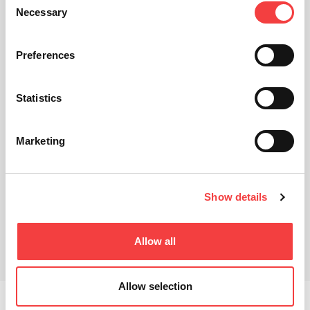
Necessary
Selection
Preferences
Statistics
Marketing
Show details
Техническая карта
Сопутствующие товары
Allow all
Скачивания
Allow selection
T-Rex Plus
- это механический копировальный станок