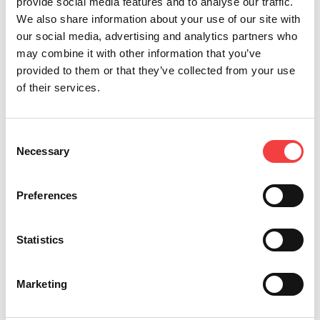
provide social media features and to analyse our traffic.
миру Keyline, новая платформа, чтобы управлять
We also share information about your use of our site with
Вашем бизнесом прямо со смартфоном! Скачайте
our social media, advertising and analytics partners who
его сейчас!
may combine it with other information that you’ve
provided to them or that they’ve collected from your use
of their services.
Мы рекомендуем: прочие видео
Consent
Necessary
Selection
Preferences
Statistics
Marketing
ЛЕГКО УПРАВЛЯЙТЕ СВОИМИ ПРОДУКТАМИ
К
KEYLINE С ПОМОЩЬЮ ПРИЛОЖЕНИЯ | Keyline
П