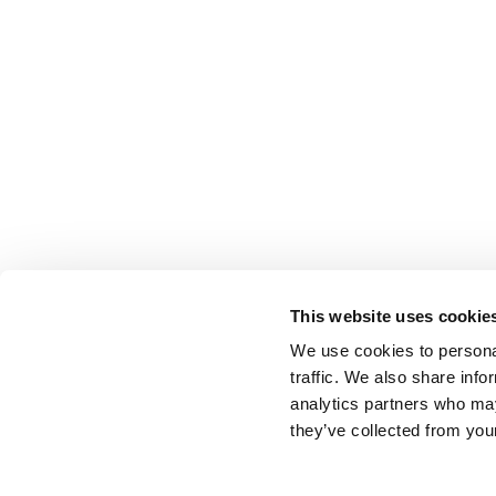
This website uses cookie
We use cookies to personal
traffic. We also share info
analytics partners who may
they’ve collected from your
Keyline S.p.A. a socio unico soggetta ad attività di direzione e coordinamen