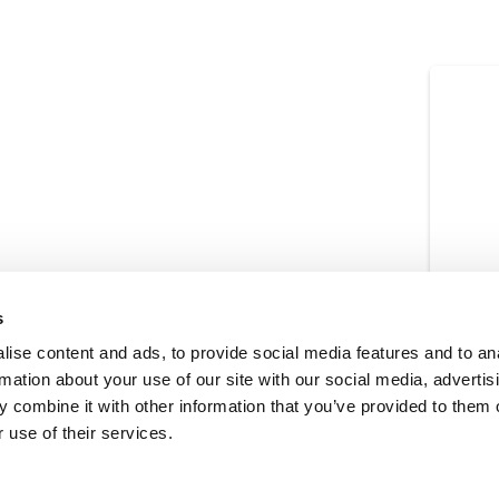
s
ise content and ads, to provide social media features and to an
rmation about your use of our site with our social media, advertis
 combine it with other information that you’ve provided to them o
 use of their services.
to da parte di Bianchi 1770 S.r.l. di