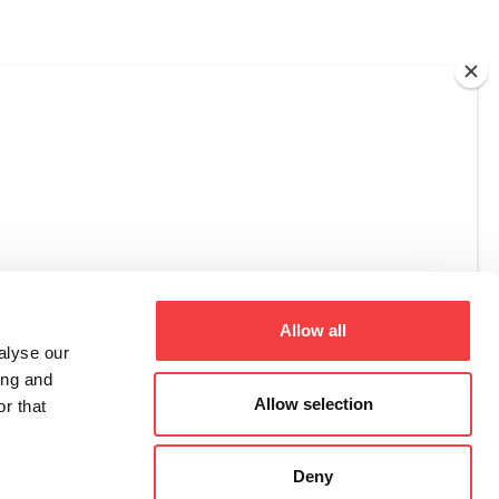
Allow all
alyse our
ing and
Allow selection
r that
Deny
Registro Imprese di Treviso – Belluno, C.F., P.I. 02359470263,