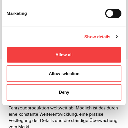
Marketing
Show details
Verwandte Produkte
Downloads
Allow all
Jeden Tag werden unsere Straßen von Hunderten
Allow selection
verschiedener Automodelle bevölkert, von den
gängigen Marken bis zu den ganz besonderen
Modellen. Das Angebot an Schlüsselrohlingen von
Deny
Keyline reicht von den einfachsten bis zu den sehr
komplexen Systemen und deckt die
Fahrzeugproduktion weltweit ab. Möglich ist das durch
eine konstante Weiterentwicklung, eine präzise
Festlegung der Details und die ständige Überwachung
vom Markt.