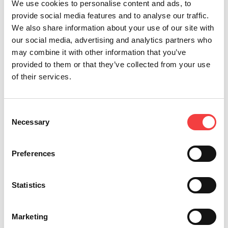
We use cookies to personalise content and ads, to
provide social media features and to analyse our traffic.
We also share information about your use of our site with
our social media, advertising and analytics partners who
may combine it with other information that you’ve
provided to them or that they’ve collected from your use
of their services.
Consent
*Pflichtfelder
Necessary
Selection
Preferences
Ich habe die
allgemeinen
Senden
Geschäftsbedingungen
gelesen
Ich möchte gerne Angebote
Statistics
und Informationen über die
Produkte von Keyline erhalten
Marketing