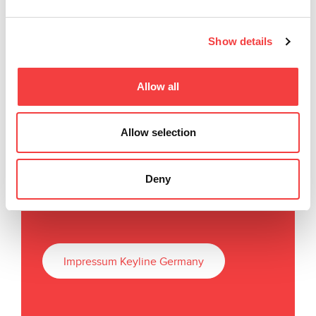
Show details
Allow all
Keyline S.p.A.
Via Camillo Bianchi, 2
Allow selection
31015 Conegliano (TV) Italy
T
. +39 0438 202511
F
. +39 0438 202520
Deny
E
.
info@keyline.it
Impressum Keyline Germany