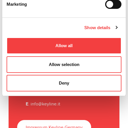
Marketing
Show details
Allow all
Keyline S.p.A.
Allow selection
Via Camillo Bianchi, 2
31015 Conegliano (TV) Italy
Deny
T
. +39 0438 202511
F
. +39 0438 202520
E
.
info@keyline.it
Impressum Keyline Germany