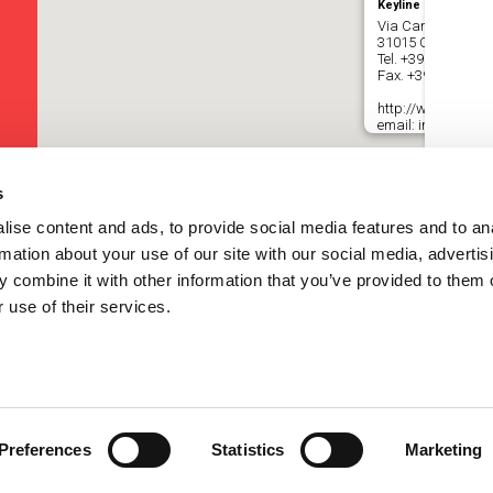
Keyline S.p.a.
Via Camillo Bianch
31015 Conegliano (
Tel.
+39 0438 202
Fax. +39 0438 20
http://www.keyline.
email: info@keyline
s
ise content and ads, to provide social media features and to an
rmation about your use of our site with our social media, advertis
 combine it with other information that you’ve provided to them o
 use of their services.
Preferences
Statistics
Marketing