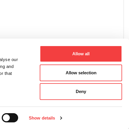
i,2
TV) Italy
511
2520
it
.it
Allow all
alyse our
ing and
Allow selection
r that
Deny
Show details