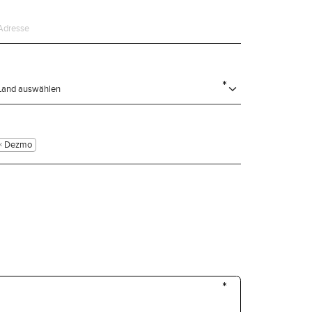
0KIT
KIT
KIT
×
Dezmo