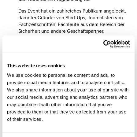
Das Event hat ein zahlreiches Publikum angelockt,
darunter Gründer von Start-Ups, Journalisten von
Fachzeitschriften, Fachleute aus dem Bereich der
Sicherheit und andere Geschäftspartner.
Selbstverständlich bot der Abend auch Möglichkeit
zum Netzwerken, Unterhaltung, gutes Essen und
tolle Musik!
This website uses cookies
Hier klicken
, um das Video mit den Vorträgen
anzusehen!
We use cookies to personalise content and ads, to
provide social media features and to analyse our traffic.
We also share information about your use of our site with
our social media, advertising and analytics partners who
may combine it with other information that you’ve
Andere vorgeschlagene News
provided to them or that they’ve collected from your use
of their services.