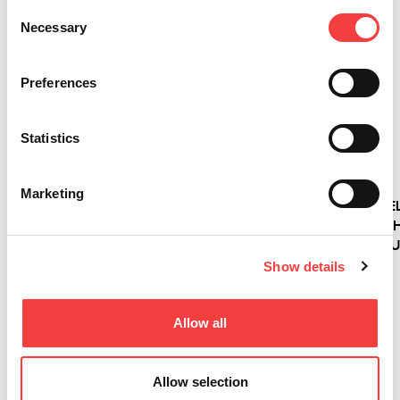
Consent
Necessary
Selection
2026 |
2026 |
2026 |
2026 |
Mittwoch
Mittwoch
Mittwoch
Mittwoch
1 Juli
1 Juli
1 Juli
1 Juli
Preferences
2026
2026
2026
2026
LIGER-
IQ
NEUE
VERSA
Statistics
SOFTWAREUPDATE:
CONSOLE:
SCHLÜSSEL!
WIRD
VERSION
DIE
ERNEUERT:
4.17.0
NEUE
DIE
Marketing
Weiterlesen
MIT
KONSOLE
PROFESSIONE
DATENBANK
FÜR
ELEKTRONISC
3.58!
ELEKTRONISCHE
SCHLÜSSELDU
SCHLÜSSELDUPLIZIERMASCHINEN
ENTWICKELT
Show details
VON
SICH MIT
Weiterlesen
KEYLINE
DER
Allow all
NEUEN
IQ
Weiterlesen
CONSOLE
Allow selection