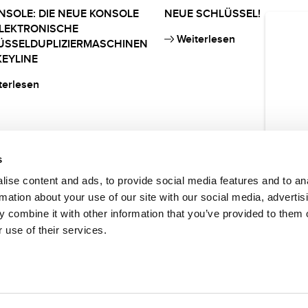
NSOLE: DIE NEUE KONSOLE
NEUE SCHLÜSSEL!
ELEKTRONISCHE
Weiterlesen
ÜSSELDUPLIZIERMASCHINEN
EYLINE
terlesen
s
ise content and ads, to provide social media features and to an
rmation about your use of our site with our social media, advertis
 combine it with other information that you’ve provided to them o
 use of their services.
to da parte di Bianchi 1770 S.r.l. di