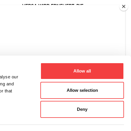
VERSA WIRD ERNEUERT: DIE
PROFESSIONELLE
ELEKTRONISCHE
SCHLÜSSELDUPLIZIERMASCHINE
ENTWICKELT SICH MIT DER
NEUEN IQ CONSOLE
Weiterlesen
Allow all
alyse our
ing and
Allow selection
r that
Deny
Registro Imprese di Treviso – Belluno, C.F., P.I. 02359470263,
R.E.A di Treviso n. 205531
All rights reserved 2026