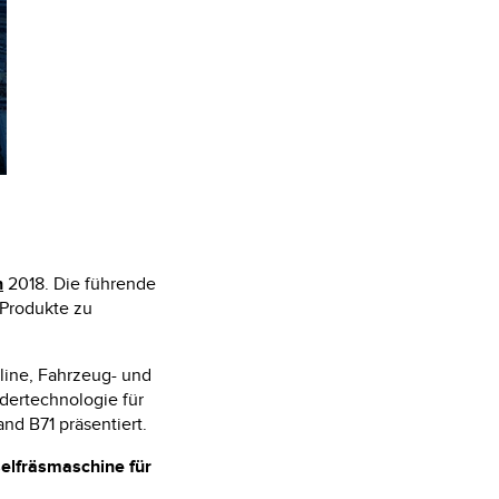
0KIT
KIT
KIT
n
2018. Die führende
e-Produkte zu
ine, Fahrzeug- und
dertechnologie für
and B71 präsentiert.
elfräsmaschine für