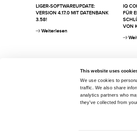
LIGER-SOFTWAREUPDATE:
IQ CO
VERSION 4.17.0 MIT DATENBANK
FÜR 
3.58!
SCHL
VON K
Weiterlesen
Wei
This website uses cookie
We use cookies to personal
traffic. We also share info
analytics partners who may
they’ve collected from your
Keyline S.p.A. a socio unico soggetta ad attività di direzione e coordinamen
Conegliano (TV, Italia)
Sede in Conegliano, Via Camillo Bianchi n.2 – 31015
Cap.Soc. Euro 2.500.000,00 i.v.