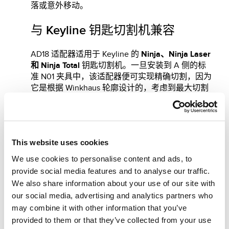
落或意外移动。
与 Keyline 钥匙切割机兼容
AD18 适配器适用于 Keyline 的
Ninja
、
Ninja Laser
和
Ninja Total
钥匙切割机。一旦安装到 A 侧的标
准 N01 夹具中，该适配器便可实现精确切割，因为
它是根据 Winkhaus 轮廓设计的，考虑到最大切割
深度和常见的轮廓点。凭借这种深入的工程设计，
Keyline 可提供先进而可靠的切割体验。
切割 Winkhaus OVSX 钥匙的必备
This website uses cookies
工具
We use cookies to personalise content and ads, to
provide social media features and to analyse our traffic.
对于使用 Winkhaus OVSX 钥匙的人来说，AD18 适
We also share information about your use of our site with
配器是必备配件。它可
确保切割的质量和稳定性，
our social media, advertising and analytics partners who
最大
限度地减少错误率，并使每个操作更快、更轻
may combine it with other information that you’ve
松，最重要的是，更可靠。
AD18 适配器旨在整个
provided to them or that they’ve collected from your use
切割过程中将钥匙牢牢固定到位，可提供只有