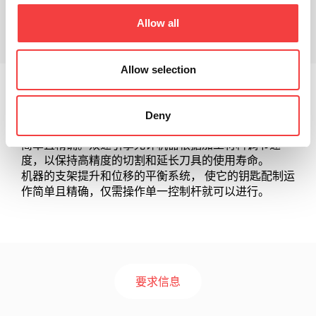
相关产品
Allow all
下载
Allow selection
204是专业配匙机，用于配制旗杆钥匙，双牙钥匙，空
心锁钥匙，弹子锁钥匙和带纵沟的钥匙。
Deny
支架的移动靠安装在滚动导轨上的十字平面系统，运行
简单且精确。双速引擎允许机器根据加工材料调节速
度，以保持高精度的切割和延长刀具的使用寿命。
机器的支架提升和位移的平衡系统， 使它的钥匙配制运
作简单且精确，仅需操作单一控制杆就可以进行。
要求信息