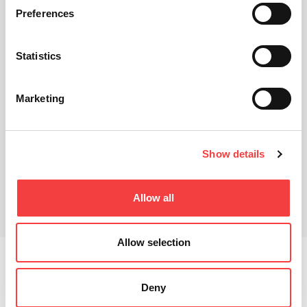
Preferences
Statistics
Marketing
Show details
技术表
相关产品
Allow all
下载
Allow selection
Dezmo是一款新型机器，它为锁筒钥匙、门钥匙和汽车
钥匙的拷贝提供新的标准技术。该机器可以使用Dromo
Deny
机器装载机，在稳定的新概念结构内操作。该机器采用