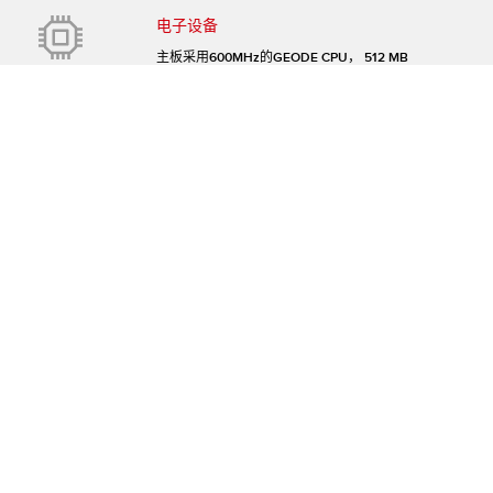
电子设备
主板采用600MHz的GEODE CPU， 512 MB
RAM，静态内存为4 GB 的紧凑型闪存， 高分辨
率轴控制
铣刀
Widia刀具Ø 80 毫米
把钥匙安装在上载器上
无梭子接收（仅用接盘调节）
用户界面
7寸工业用彩色屏幕，比例16：10， 分辨率
800x480像素，VGA
钥匙筒的长度和宽度