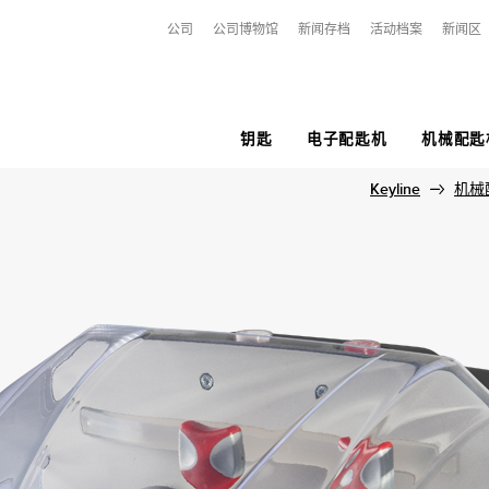
公司
公司博物馆
新闻存档
活动档案
新闻区
钥匙
电子配匙机
机械配匙
小型系列
APPS
缤彩钥匙
平齿和镭射钥匙和打点钥匙
用于铣槽，打点和管状钥匙
电子钥匙
Keyline
个性化钥匙
镭射钥匙和打点钥
用旗杆钥匙和弹子
机械
无钥
虚拟
GKM
KEYLINE HUB
ROCK
MESSENGER
T-REX PLUS
数控钥匙
模压
VERSA
201
BM1
KEY
GK100
KEYLINE DUPLICATING TOOL
颜色
KEYOSK BY KEYLINE®
T-REX
电子头
镭射
NINJA VORTEX
202
VL1
CKG
KEYLINE CLONING TOOL
KLITE
NINJA TOTAL
T-REX ADVANCE
POD 钥匙
203
TR1
CK100
POP
马蹄型钥匙
204
KIH
CKH
FANCY
206
TRY
UNI
NS1
Y10
VLM