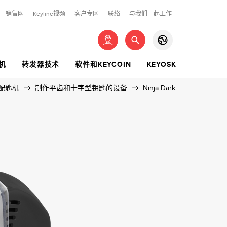
销售网
Keyline视频
客户专区
联络
与我们一起工作
登录
机
转发器技术
软件和KEYCOIN
KEYOSK
EN
IT
DE
匙
锁钥匙
配匙机
匙系统的套件
货币
制作平齿和十字型钥匙的设备
KEY READER
用旗杆钥匙和弹子锁钥匙
特殊钥匙
遥控器
Ninja Dark
00KIT
COIN
CAMILLO BIANCHI READER
SIGMA PRO
ARCADIA
MAVIK
FR
ES
ZH
00KIT
FALCON
RFD100 | RFD80
查找你的产品
JP
AE
RU
00KIT
你尚未注册登记？
注册登记
Y100KIT
PT
100KIT
进入
VERSAL100KIT
找回密码
00KIT
0KIT
KIT