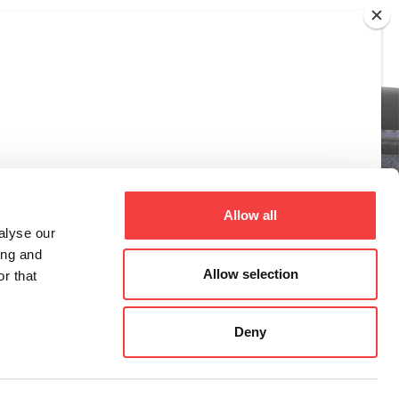
Allow all
alyse our
ing and
Allow selection
r that
Deny