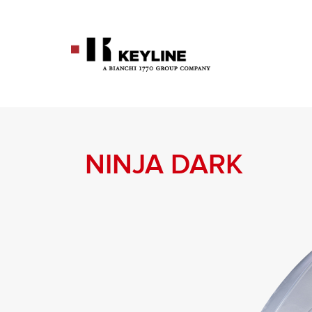
门钥匙
制作平齿和十字型钥匙的设备
制作平齿和十字型钥匙的设备
编程和拷贝设备
软件
软件升级
汽车钥匙
平齿和镭射钥匙
镭射钥匙和扁形钥匙
锁筒钥匙
DEZMO
CARAT
STAK
LIGER SOFTWARE
EEPROM XTRA. KIT
汽车钥匙
GYMKANA
PUNTO
NINJA DARK
十字型钥匙
NINJA
EASY
884 DECRYPTOR MINI
预编程软件
卡车钥匙
信箱钥匙
NINJA DARK
BLUETOOTH & POWER
TKM. XTREME KIT
摩托车钥匙
ADAPTOR 2.0
旗杆钥匙和弹子锁钥匙
其他用途
884 DECRYPTOR ULTEGRA
SLIM系列
保险箱钥匙
专利钥匙和意式钥匙