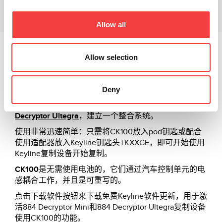
下载
Allow all
®
®
CK100
碳芯片 用于复制Philips
加密（ID46），Texas
Allow selection
加密（4D）和德州固定代码（4C）芯片。
CK100
完美适用于
pod钥匙
和Keyline钥匙头TKXXGE配
合使用正确的适配器。
Deny
完全兼容Keyline复制设备，
884 Decryptor Mini
和
884
Decryptor Ultegra
，建立一个整合系统。
使用非常迅速简单：只需将CK100放入pod钥匙或配合
使用适配器放入Keyline钥匙头TKXXGE，即可开始使用
Keyline复制设备开始复制。
CK100
是无需使用电池的，它们通过汽车控制单元的电
感耦合工作，并且是可重写的。
点击下载软件按钮来下载免费Keyline软件更新，用于激
活884 Decryptor Mini和884 Decryptor Ultegra复制设备
使用CK100的功能。