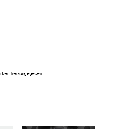
0KIT
KIT
KIT
Marken herausgegeben: