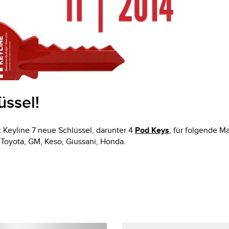
Y10
VLM
VWM
üssel!
 Keyline 7 neue Schlüssel, darunter 4
Pod Keys
, für folgende 
 Toyota, GM, Keso, Giussani, Honda.