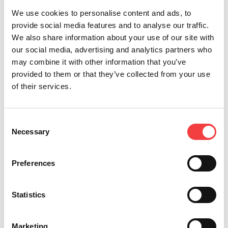
garantiert für ein optimales und genaues Fräsen.
We use cookies to personalise content and ads, to
provide social media features and to analyse our traffic.
Vorteile des Updates
We also share information about your use of our site with
Das Update der Version 02.05.0 der App KDT ist
our social media, advertising and analytics partners who
von grundlegender Bedeutung für alle, die die
may combine it with other information that you’ve
Spannbacke Q der Schlüsselfräsmaschine
provided to them or that they’ve collected from your use
Messenger von Keyline verwenden. Die neue
of their services.
Funktion "Nullstellung Werkzeug auf Schlüssel" ist
eine konkrete technologische Verbesserung und
für alle gedacht, die Wert auf Zuverlässigkeit und
Consent
Präzision beim Kopieren von Schlüsseln legen.
Necessary
Selection
Preferences
Andere vorgeschlagene News
Statistics
Marketing