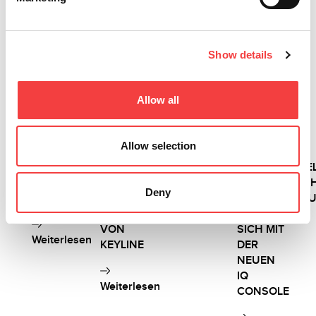
2026 |
2026 |
2026 |
2026 |
Mittwoch
Mittwoch
Mittwoch
Mittwoch
Show details
1 Juli
1 Juli
1 Juli
1 Juli
2026
2026
2026
2026
Allow all
LIGER-
IQ
NEUE
VERSA
SOFTWAREUPDATE:
CONSOLE:
SCHLÜSSEL!
WIRD
VERSION
DIE
ERNEUERT:
Allow selection
4.17.0
NEUE
DIE
Weiterlesen
MIT
KONSOLE
PROFESSIONE
DATENBANK
FÜR
ELEKTRONISC
Deny
3.58!
ELEKTRONISCHE
SCHLÜSSELDU
SCHLÜSSELDUPLIZIERMASCHINEN
ENTWICKELT
VON
SICH MIT
Weiterlesen
KEYLINE
DER
NEUEN
IQ
Weiterlesen
CONSOLE