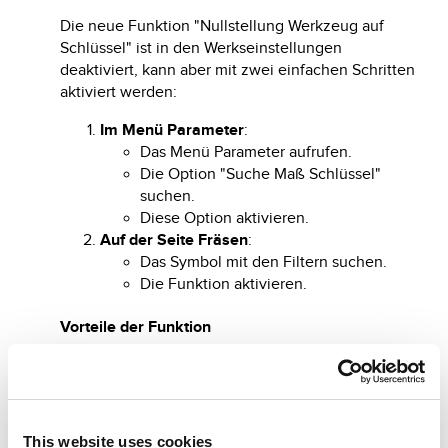
Die neue Funktion "Nullstellung Werkzeug auf
Schlüssel" ist in den Werkseinstellungen
deaktiviert, kann aber mit zwei einfachen Schritten
aktiviert werden:
Im Menü Parameter
:
Das Menü Parameter aufrufen.
Die Option "Suche Maß Schlüssel"
suchen.
Diese Option aktivieren.
Auf der Seite Fräsen
:
Das Symbol mit den Filtern suchen.
Die Funktion aktivieren.
Vorteile der Funktion
Vor dem Fräsen tastet der Fräser der
Schlüsselfräsmaschine den Schlüssel ab, um das
obere Maß zu erfassen. Das erlaubt eine präzise
Berechnung des Schlüssels im Raum und
This website uses cookies