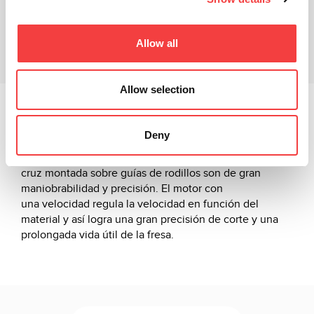
Ficha técnica
Productos relacionados
Allow all
Descargas
Allow selection
La 206 es una duplicadora profesional para llaves
inglesas, a doble paletón y para casillas postales que
Deny
garantiza eficiencia, larga duración y confort. Los
movimientos del carro gracias al sistema de mesa en
cruz montada sobre guías de rodillos son de gran
maniobrabilidad y precisión. El motor con
una velocidad regula la velocidad en función del
material y así logra una gran precisión de corte y una
prolongada vida útil de la fresa.