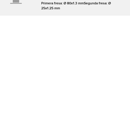
Primera fresa: Ø 80x1.3 mmSegunda fresa: Ø
25x1.25 mm
MORDAZAS
Reversible para eje redondo y llaves de buzón
MOTOR
Asíncrono con una velocidad
MOVIMIENTOS/EJES
En la mesa en cruz por medio de guías de
rodillos
PESO
44 Kg