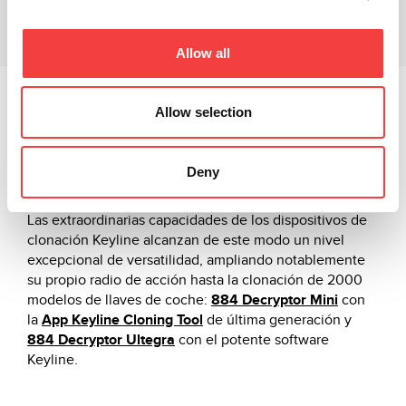
Productos relacionados
Descargas
Allow all
TKM. Xtreme Kit
es el primer sistema en el mundo para
Allow selection
la clonación de Volkswagen, AUdi, Seat, Skoda, Volvo,
Honda, Chevrolet, Citroen, Ford y todas las llaves con
®
transponder
Megamos
Crypto (ID48)
, hasta 2016.
Deny
Las extraordinarias capacidades de los dispositivos de
clonación Keyline alcanzan de este modo un nivel
excepcional de versatilidad, ampliando notablemente
su propio radio de acción hasta la clonación de 2000
modelos de llaves de coche:
884 Decryptor Mini
con
la
App Keyline Cloning Tool
de última generación y
884 Decryptor Ultegra
con el potente software
Keyline.