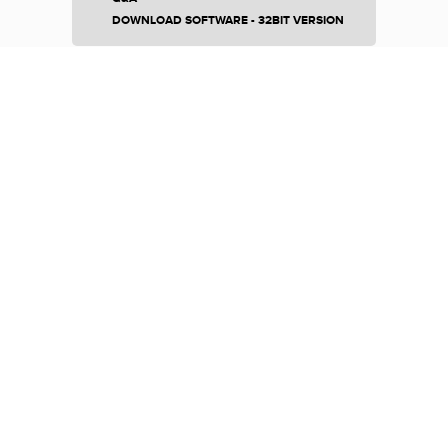
DOWNLOAD SOFTWARE - 32BIT VERSION
LLAVES SOPORTADAS
LLAVE PLANA
LLAVE LÁSER
LLAVES TIBBE
LLAVE SIMPLEX
LLAVE KEYLESS