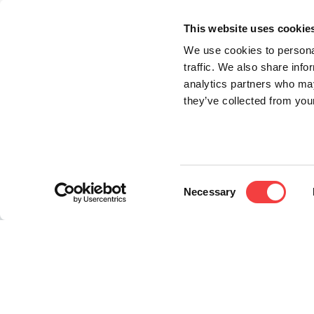
DESCARGA DISPONIBLE
This website uses cookie
FOLLETO
DESCARGAR SOFTWARE - 64BIT 
We use cookies to personal
DOWNLOAD SOFTWARE - 32BIT 
traffic. We also share info
analytics partners who may
they’ve collected from your
Consent
Necessary
Selection