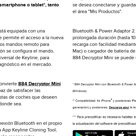
smartphone o tablet*, tanto
se desea conectarse y guarda
el área "Mis Productos".
stá equipada con una
Bluetooth & Power Adaptor 2.0
e permite el acceso a la nueva
prolongada duración (hasta 10
 los mandos remoto para
recarga con facilidad median
ión se configura el mando,
Mac) o cargador de batería de
iversal de Keyline, para
884 Decryptor Mini se puede s
iagnóstico en el mercado.
convierte
884 Decryptor Mini
* 884 Decryptor Mini con Bluetooth & Power A
z de satisfacer las
(Windows).
istas de coches que deseen
®
** Compatibilidad: 4s iPhone
y posteriores IP
 donde sea.
generación) y posteriores.
Descarga aquí
la li
*** Para precodificar es necesario habilitar e
onexión Bluetooth en el propio
la actualización del software de precodific
a App Keyline Cloning Tool;