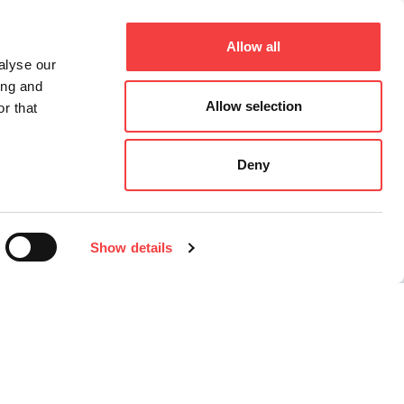
Allow all
alyse our
ing and
Allow selection
r that
Deny
Show details