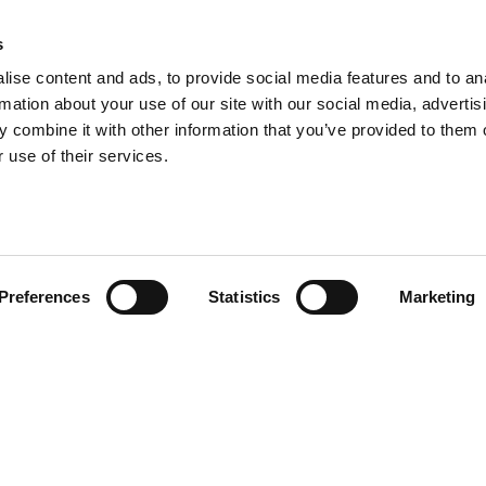
S
s
VERSION
ise content and ads, to provide social media features and to an
VERSION
rmation about your use of our site with our social media, advertis
 combine it with other information that you’ve provided to them o
 use of their services.
Preferences
Statistics
Marketing