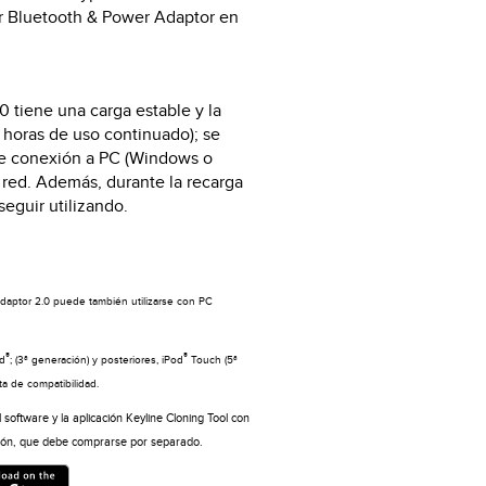
r Bluetooth & Power Adaptor en
 tiene una carga estable y la
 horas de uso continuado); se
te conexión a PC (Windows o
 red. Además, durante la recarga
eguir utilizando.
daptor 2.0 puede también utilizarse con PC
®
®
ad
; (3ª generación) y posteriores, iPod
Touch (5ª
sta de compatibilidad.
l software y la aplicación Keyline Cloning Tool con
ación, que debe comprarse por separado.