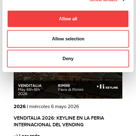
Otros eventos que te sugerimos
Allow all
Allow selection
Deny
2026 |
miércoles 6 mayo 2026
2
VENDITALIA 2026: KEYLINE EN LA FERIA
C
INTERNACIONAL DEL VENDING