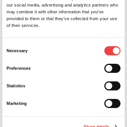
our social media, advertising and analytics partners who
may combine it with other information that you’ve
provided to them or that they’ve collected from your use
of their services.
Consent
Necessary
Selection
2026 |
miércoles 1 julio 2026
2
Preferences
¡ACTUALIZACIÓN DEL SOFTWARE LIGER:
I
VERSIÓN 4.17.0 CON BASE DE DATOS 3.58!
M
K
Statistics
Leer todo
Marketing
Show details