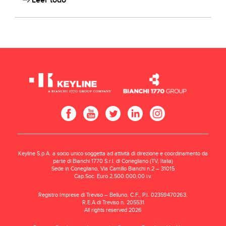
Leer todo
Keyline S.p.A. a socio unico soggetta ad attività di direzione e coordinamento da
parte di Bianchi 1770 S.r.l. di Conegliano (TV, Italia)
Sede in Conegliano, Via Camillo Bianchi n.2 – 31015
Cap.Soc. Euro 2.500.000,00 i.v.
Registro Imprese di Treviso – Belluno, C.F., P.I. 02359470263,
R.E.A di Treviso n. 205531
All rights reserved 2026